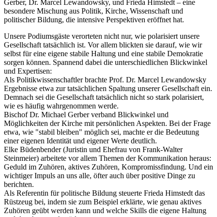
Gerber, Dr. Marcel Lewandowsky, und Frieda Himstedt – eine
besondere Mischung aus Politik, Kirche, Wissenschaft und
politischer Bildung, die intensive Perspektiven eröffnet hat.
Unsere Podiumsgäste verorteten nicht nur, wie polarisiert unsere
Gesellschaft tatsächlich ist. Vor allem blickten sie darauf, wie wir
selbst für eine eigene stabile Haltung und eine stabile Demokratie
sorgen können. Spannend dabei die unterschiedlichen Blickwinkel
und Expertisen:
Als Politikwissenschaftler brachte Prof. Dr. Marcel Lewandowsky
Ergebnisse etwa zur tatsächlichen Spaltung unserer Gesellschaft ein.
Demnach sei die Gesellschaft tatsächlich nicht so stark polarisiert,
wie es häufig wahrgenommen werde.
Bischof Dr. Michael Gerber verband Blickwinkel und
Möglichkeiten der Kirche mit persönlichen Aspekten. Bei der Frage
etwa, wie "stabil bleiben" möglich sei, machte er die Bedeutung
einer eigenen Identität und eigener Werte deutlich.
Elke Büdenbender (Juristin und Ehefrau von Frank-Walter
Steinmeier) arbeitete vor allem Themen der Kommunikation heraus:
Geduld im Zuhören, aktives Zuhören, Kompromissfindung. Und ein
wichtiger Impuls an uns alle, öfter auch über positive Dinge zu
berichten.
Als Referentin für politische Bildung steuerte Frieda Himstedt das
Rüstzeug bei, indem sie zum Beispiel erklärte, wie genau aktives
Zuhören geübt werden kann und welche Skills die eigene Haltung