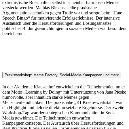
extremistische Botschaften selbst in scheinbar harmlosen Memes
versteckt werden. Mathias Birsens stellte praxisnahe
Argumentationstechniken gegen Trolle vor und sorgte beim „Hate
Speech Bingo“ für motivierende Erfolgserlebnisse. Der intensive
Austausch über die Herausforderungen und Lösungsansätze
politischer Bildungseinrichtungen in sozialen Medien war besonders
bereichernd.
Praxisworkshop: Meme Factory, Social-Media-Kampagnen und mehr
In der Akademie Klausenhof entwickelten die Teilnehmenden unter
dem Motto „Learning by Doing“ mit Unterstützung von Jana Pieske
humorvolle, aber inhaltlich starke Memes gegen
Menschenfeindlichkeit. Die praxisnahe „KI-Kreativwerkstatt“ war
ein Highlight und lieferte direkt umsetzbare Ergebnisse. Der zweite
Workshop-Tag war der strategischen Kommunikation in Social
Media gewidmet. Die Teilnehmenden entwarfen
Kampagnenkonzepte. Der Austausch über Herausforderungen und
Best Practices führte zu neuen, inspirierenden Ansätzen für die