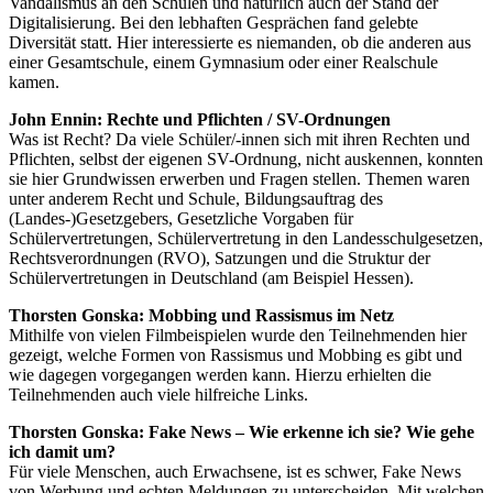
Vandalismus an den Schulen und natürlich auch der Stand der
Digitalisierung. Bei den lebhaften Gesprächen fand gelebte
Diversität statt. Hier interessierte es niemanden, ob die anderen aus
einer Gesamtschule, einem Gymnasium oder einer Realschule
kamen.
John Ennin: Rechte und Pflichten / SV-Ordnungen
Was ist Recht? Da viele Schüler/-innen sich mit ihren Rechten und
Pflichten, selbst der eigenen SV-Ordnung, nicht auskennen, konnten
sie hier Grundwissen erwerben und Fragen stellen. Themen waren
unter anderem Recht und Schule, Bildungsauftrag des
(Landes-)Gesetzgebers, Gesetzliche Vorgaben für
Schülervertretungen, Schülervertretung in den Landesschulgesetzen,
Rechtsverordnungen (RVO), Satzungen und die Struktur der
Schülervertretungen in Deutschland (am Beispiel Hessen).
Thorsten Gonska: Mobbing und Rassismus im Netz
Mithilfe von vielen Filmbeispielen wurde den Teilnehmenden hier
gezeigt, welche Formen von Rassismus und Mobbing es gibt und
wie dagegen vorgegangen werden kann. Hierzu erhielten die
Teilnehmenden auch viele hilfreiche Links.
Thorsten Gonska: Fake News – Wie erkenne ich sie? Wie gehe
ich damit um?
Für viele Menschen, auch Erwachsene, ist es schwer, Fake News
von Werbung und echten Meldungen zu unterscheiden. Mit welchen