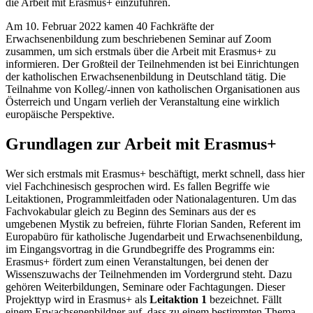
die Arbeit mit Erasmus+ einzuführen.
Am 10. Februar 2022 kamen 40 Fachkräfte der
Erwachsenenbildung zum beschriebenen Seminar auf Zoom
zusammen, um sich erstmals über die Arbeit mit Erasmus+ zu
informieren. Der Großteil der Teilnehmenden ist bei Einrichtungen
der katholischen Erwachsenenbildung in Deutschland tätig. Die
Teilnahme von Kolleg/-innen von katholischen Organisationen aus
Österreich und Ungarn verlieh der Veranstaltung eine wirklich
europäische Perspektive.
Grundlagen zur Arbeit mit Erasmus+
Wer sich erstmals mit Erasmus+ beschäftigt, merkt schnell, dass hier
viel Fachchinesisch gesprochen wird. Es fallen Begriffe wie
Leitaktionen, Programmleitfaden oder Nationalagenturen. Um das
Fachvokabular gleich zu Beginn des Seminars aus der es
umgebenen Mystik zu befreien, führte Florian Sanden, Referent im
Europabüro für katholische Jugendarbeit und Erwachsenenbildung,
im Eingangsvortrag in die Grundbegriffe des Programms ein:
Erasmus+ fördert zum einen Veranstaltungen, bei denen der
Wissenszuwachs der Teilnehmenden im Vordergrund steht. Dazu
gehören Weiterbildungen, Seminare oder Fachtagungen. Dieser
Projekttyp wird in Erasmus+ als
Leitaktion 1
bezeichnet. Fällt
einem Erwachsenenbildner auf, dass zu einem bestimmten Thema