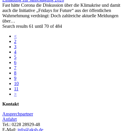
Fast hätte Corona die Diskussion über die Klimakrise und damit
auch die Initiative „Fridays for Future“ aus der öffentlichen
Wahrnehmung verdrängt: Doch zahlreiche aktuelle Meldungen
über…
Search results 61 until 70 of 484
<
2
3
4
5
6
7
8
9
10
11
>
Kontakt
Ansprechpartner
Anfahrt
Tel.: 0228 28929-48
E-Mail:
info@aksb.de