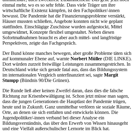
einmal mehr, wo es so sehr fehle. Dass viele Träger um ihre
wirtschaftliche Existenz kämpfen, ist den Fachpolitiker/-innen
bewusst. Die Pandemie hat die Finanzierungsprobleme verstärkt,
Häuser mussten schließen, Angebote konnten nicht wie geplant
stattfinden. Einschlägige Zuschüsse wurden aufgestockt, Mittel
umgewidmet, Konzepte flexibel umgestaltet. Neben diesen
Sofortmaßnahmen braucht es aber auch mittel- und langfristige
Perspektiven, zeigte das Fachgespräch.
Der Bund könne manches bewegen, aber große Probleme täten sich
auf kommunaler Ebene auf, warnte
Norbert Müller
(DIE LINKE).
Dort würden zurzeit freiwillige Leistungen zusammengestrichen. In
Deutschland wirke sich gerade fatal aus, dass das Bildungssystem
im internationalen Vergleich unterfinanziert sei, sagte
Margit
Stumpp
(Bündnis 90/Die Grünen).
Die Runde ließ aber keinen Zweifel daran, dass dies die falsche
Richtung zur Krisenbewältigung ist. Schon jetzt müsse man sagen,
dass die jungen Generationen die Hauptlast der Pandemie trügen,
heute und in Zukunft. Ganz unmittelbar verlören sie soziale Räume,
Orte, an denen sie sich entfalten und entwickeln können. Die
Jugendpolitiker/-innen verband bei dieser Analyse ein
Bildungsverständnis, das über den Erwerb von Wissen hinausgeht
und eine Vielfalt außerschulischer Lernorte im Blick hat.