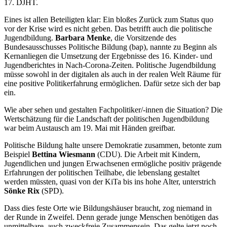
17. DJHT.
Eines ist allen Beteiligten klar: Ein bloßes Zurück zum Status quo
vor der Krise wird es nicht geben. Das betrifft auch die politische
Jugendbildung.
Barbara Menke
, die Vorsitzende des
Bundesausschusses Politische Bildung (bap), nannte zu Beginn als
Kernanliegen die Umsetzung der Ergebnisse des 16. Kinder- und
Jugendberichtes in Nach-Corona-Zeiten. Politische Jugendbildung
müsse sowohl in der digitalen als auch in der realen Welt Räume für
eine positive Politikerfahrung ermöglichen. Dafür setze sich der bap
ein.
Wie aber sehen und gestalten Fachpolitiker/-innen die Situation? Die
Wertschätzung für die Landschaft der politischen Jugendbildung
war beim Austausch am 19. Mai mit Händen greifbar.
Politische Bildung halte unsere Demokratie zusammen, betonte zum
Beispiel
Bettina Wiesmann
(CDU). Die Arbeit mit Kindern,
Jugendlichen und jungen Erwachsenen ermögliche positiv prägende
Erfahrungen der politischen Teilhabe, die lebenslang gestaltet
werden müssten, quasi von der KiTa bis ins hohe Alter, unterstrich
Sönke Rix
(SPD).
Dass dies feste Orte wie Bildungshäuser braucht, zog niemand in
der Runde in Zweifel. Denn gerade junge Menschen benötigen das
unmittelbare, auch zweckfreie Zusammensein. Das gelte jetzt noch